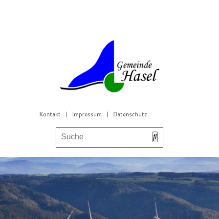
Kontakt
|
Impressum
|
Datenschutz
Bürgerservice & Gemeinderat
Leben in Hasel