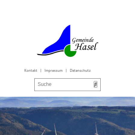
Kontakt
|
Impressum
|
Datenschutz
Bürgerservice & Gemeinderat
Leben in Hasel