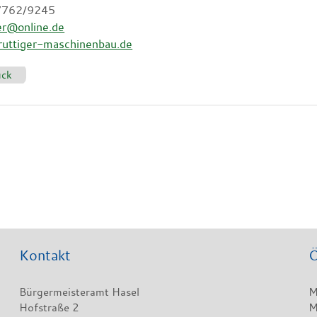
07762/9245
er@online.de
uttiger-maschinenbau.de
ück
Kontakt
Ö
Bürgermeisteramt Hasel
M
Hofstraße 2
M