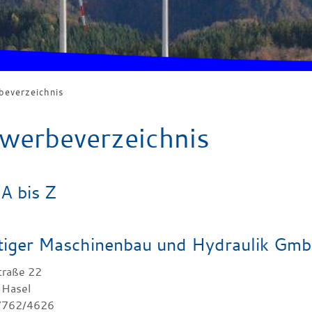
everzeichnis
werbeverzeichnis
A bis Z
tiger Maschinenbau und Hydraulik Gm
traße 22
 Hasel
07762/4626