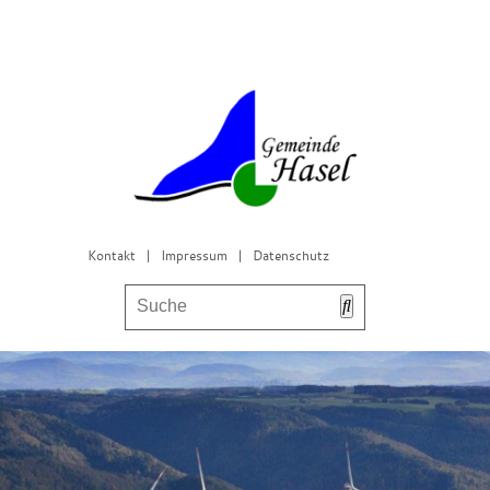
Kontakt
|
Impressum
|
Datenschutz
Bürgerservice & Gemeinderat
Leben in Hasel