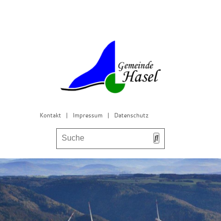
Kontakt
|
Impressum
|
Datenschutz
Bürgerservice & Gemeinderat
Leben in Hasel