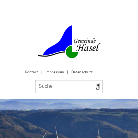
Kontakt
|
Impressum
|
Datenschutz
Bürgerservice & Gemeinderat
Leben in Hasel