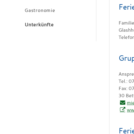
Fer
Gastronomie
Famili
Unterkünfte
Glashh
Telefo
Grup
Anspre
Tel.: 
Fax: 
30 Bet
mi
ww
Fer