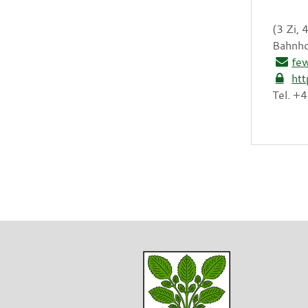
(3 Zi,
Bahnho
fe
htt
Tel. +