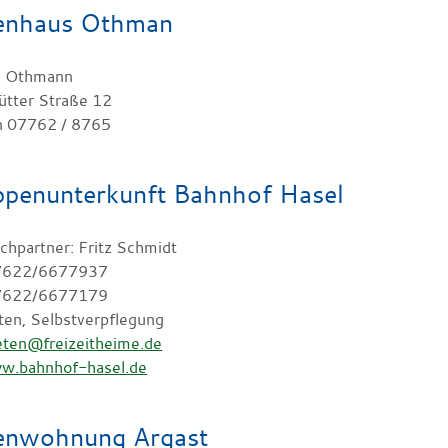
ienhaus Othman
e Othmann
ütter Straße 12
n 07762 / 8765
penunterkunft Bahnhof Hasel
chpartner: Fritz Schmidt
07622/6677937
07622/6677179
ten, Selbstverpflegung
eten@freizeitheime.de
w.bahnhof-hasel.de
ienwohnung Argast