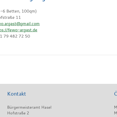
 4-6 Betten, 100qm)
fstraße 11
wo.argast@gmail.com
ps://fewo-argast.de
41 79 482 72 50
Kontakt
Ö
Bürgermeisteramt Hasel
M
Hofstraße 2
M