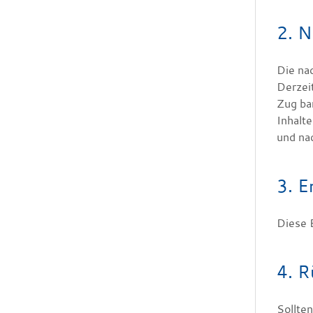
2. N
Die na
Derzei
Zug ba
Inhalt
und na
3. E
Diese 
4. R
Sollten