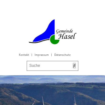
Kontakt
|
Impressum
|
Datenschutz
Bürgerservice & Gemeinderat
Leben in Hasel