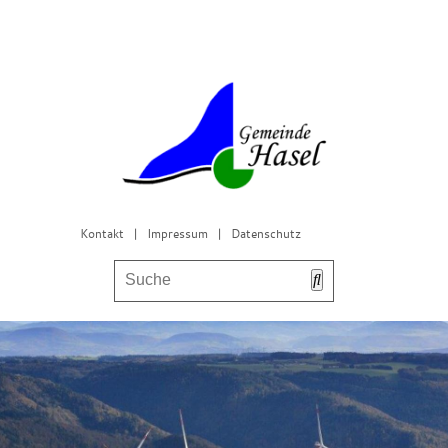
Kontakt
|
Impressum
|
Datenschutz
Bürgerservice & Gemeinderat
Leben in Hasel