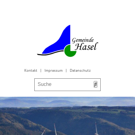
Kontakt
|
Impressum
|
Datenschutz
Bürgerservice & Gemeinderat
Leben in Hasel