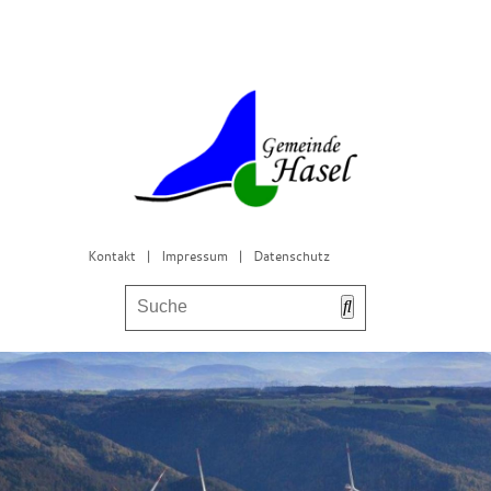
Kontakt
|
Impressum
|
Datenschutz
Bürgerservice & Gemeinderat
Leben in Hasel