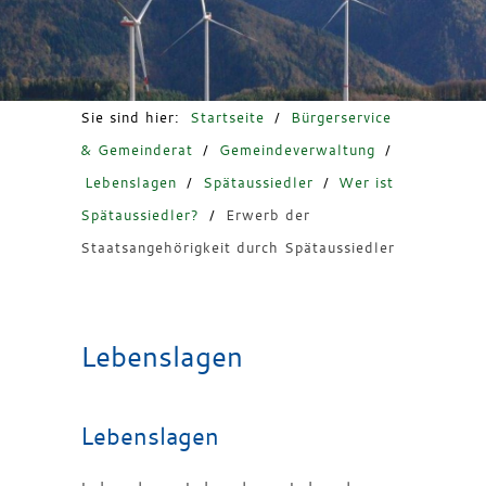
Freizeit & Tourismus
Sie sind hier:
Startseite
/
Bürgerservice
& Gemeinderat
/
Gemeindeverwaltung
/
Lebenslagen
/
Spätaussiedler
/
Wer ist
Spätaussiedler?
/
Erwerb der
Staatsangehörigkeit durch Spätaussiedler
Lebenslagen
Lebenslagen