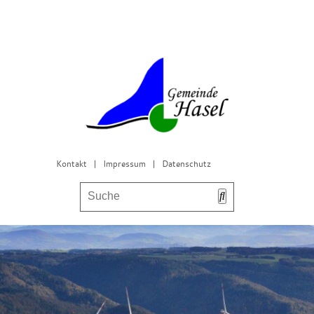
Kontakt
|
Impressum
|
Datenschutz
Bürgerservice & Gemeinderat
Leben in Hasel