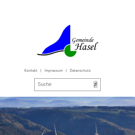
Kontakt
|
Impressum
|
Datenschutz
Bürgerservice & Gemeinderat
Leben in Hasel