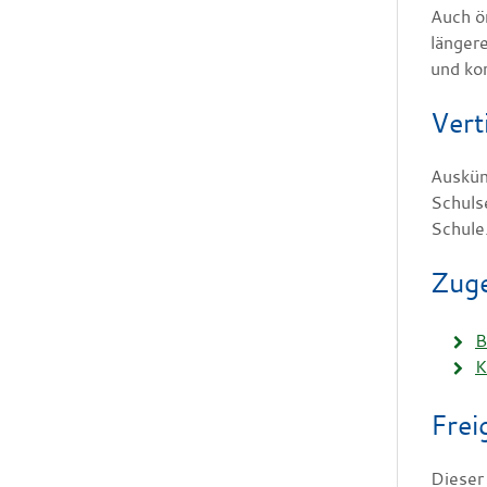
Auch ö
länger
und ko
Vert
Auskün
Schuls
Schule
Zuge
B
K
Frei
Dieser