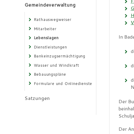
F
Gemeindeverwaltung
G
H
Rathauswegweiser
V
Mitarbeiter
In Bad
Lebenslagen
Dienstleistungen
d
Bankeinzugsermächtigung
d
Wasser und Windkraft
Bebauungspläne
d
Formulare und Onlinedienste
N
Satzungen
Der Bu
beinha
Schulj
Der An