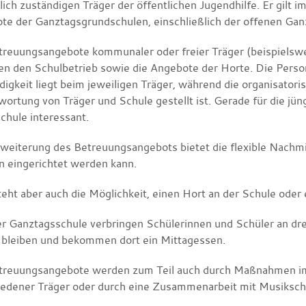
lich zuständigen Träger der öffentlichen Jugendhilfe. Er gilt 
te der Ganztagsgrundschulen, einschließlich der offenen Ganzt
treuungsangebote kommunaler oder freier Träger (beispielswe
en den Schulbetrieb sowie die Angebote der Horte. Die Person
digkeit liegt beim jeweiligen Träger, während die organisator
ortung von Träger und Schule gestellt ist. Gerade für die jün
chule interessant.
rweiterung des Betreuungsangebots bietet die flexible Nachm
n eingerichtet werden kann.
teht aber auch die Möglichkeit, einen Hort an der Schule ode
er Ganztagsschule verbringen Schülerinnen und Schüler an dre
 bleiben und bekommen dort ein Mittagessen.
treuungsangebote werden zum Teil auch durch Maßnahmen im 
iedener Träger oder durch eine Zusammenarbeit mit Musiksch