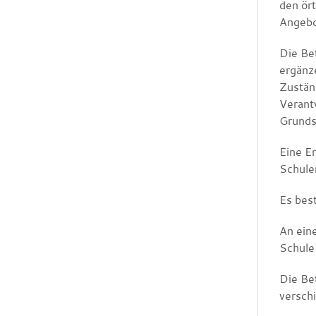
den ört
Angebo
Die Be
ergänz
Zustän
Verantw
Grunds
Eine E
Schule
Es bes
An ein
Schule
Die Be
versch