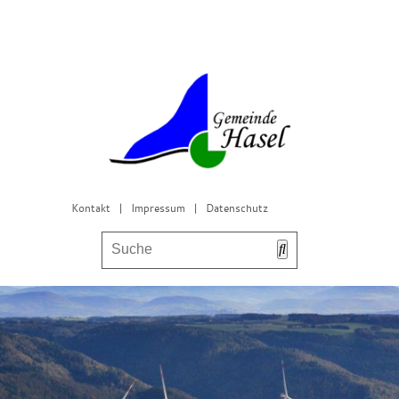
Kontakt
|
Impressum
|
Datenschutz
Bürgerservice & Gemeinderat
Leben in Hasel