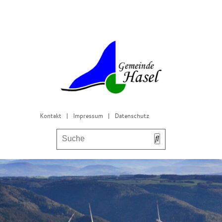
Kontakt
|
Impressum
|
Datenschutz
Bürgerservice & Gemeinderat
Leben in Hasel