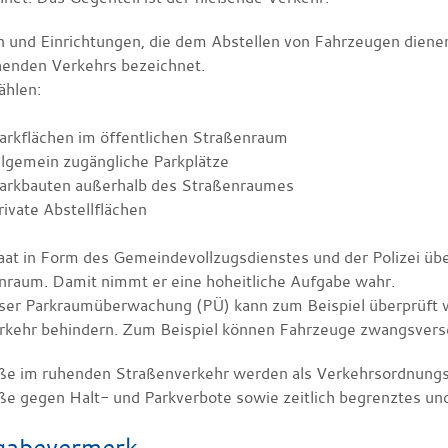
n und Einrichtungen, die dem Abstellen von Fahrzeugen dienen
henden Verkehrs bezeichnet.
ählen:
arkflächen im öffentlichen Straßenraum
llgemein zugängliche Parkplätze
arkbauten außerhalb des Straßenraumes
rivate Abstellflächen
aat in Form des Gemeindevollzugsdienstes und der Polizei üb
nraum. Damit nimmt er eine hoheitliche Aufgabe wahr.
eser Parkraumüberwachung (PÜ) kann zum Beispiel überprüft 
rkehr behindern. Zum Beispiel können Fahrzeuge zwangsverset
ße im ruhenden Straßenverkehr werden als Verkehrsordnungswi
ße gegen Halt- und Parkverbote sowie zeitlich begrenztes und
gabevermerk