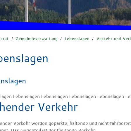
erat
/
Gemeindeverwaltung
/
Lebenslagen
/
Verkehr und Ver
benslagen
nslagen
lagen Lebenslagen Lebenslagen Lebenslagen Lebenslagen Le
hender Verkehr
hender Verkehr werden geparkte, haltende und nicht fahrberei
net. Das Gegenteil ist der fließende Verkehr.