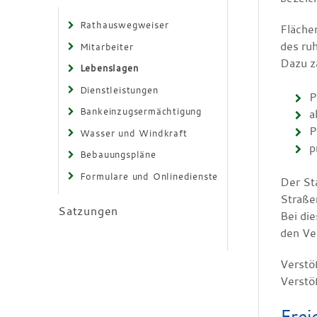
Rathauswegweiser
Fläche
des ru
Mitarbeiter
Dazu z
Lebenslagen
Dienstleistungen
P
Bankeinzugsermächtigung
a
P
Wasser und Windkraft
p
Bebauungspläne
Formulare und Onlinedienste
Der St
Straße
Satzungen
Bei di
den Ve
Verstö
Verstö
Frei