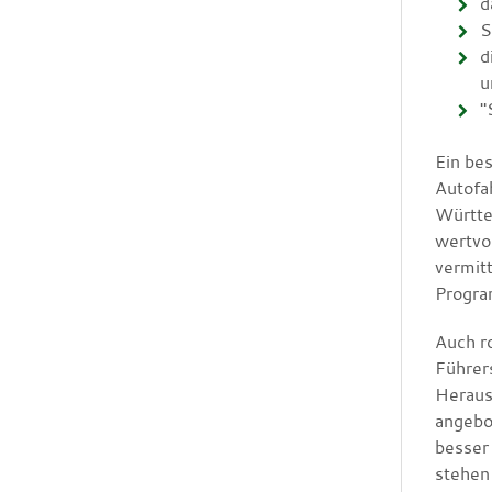
d
S
d
u
"
Ein be
Autofa
Württe
wertvo
vermit
Progra
Auch r
Führer
Heraus
angebo
besser
stehen