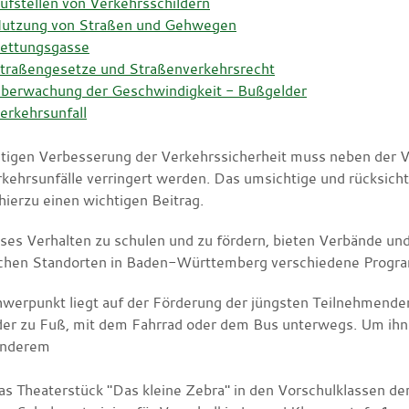
ufstellen von Verkehrsschildern
utzung von Straßen und Gehwegen
ettungsgasse
traßengesetze und Straßenverkehrsrecht
berwachung der Geschwindigkeit - Bußgelder
erkehrsunfall
etigen Verbesserung der Verkehrssicherheit muss neben der V
rkehrsunfälle verringert werden. Das umsichtige und rücksich
 hierzu einen wichtigen Beitrag.
ses Verhalten zu schulen und zu fördern, bieten Verbände und
ichen Standorten in Baden-Württemberg verschiedene Progr
hwerpunkt liegt auf der Förderung der jüngsten Teilnehmenden
er zu Fuß, mit dem Fahrrad oder dem Bus unterwegs. Um ihnen
anderem
as Theaterstück "Das kleine Zebra" in den Vorschulklassen de