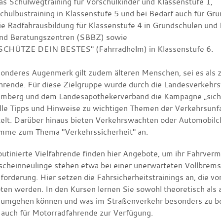
as Schulwegtraining für Vorschulkinder und Klassenstufe 1,
chulbustraining in Klassenstufe 5 und bei Bedarf auch für Gr
ie Radfahrausbildung für Klassenstufe 4 in Grundschulen und
nd Beratungszentren (SBBZ) sowie
SCHÜTZE DEIN BESTES" (Fahrradhelm) in Klassenstufe 6.
sonderes Augenmerk gilt zudem älteren Menschen, sei es als 
hrende. Für diese Zielgruppe wurde durch die Landesverkehrs
mberg und dem Landesapothekerverband die Kampagne „sicher
lle Tipps und Hinweise zu wichtigen Themen der Verkehrsunfa
telt. Darüber hinaus bieten Verkehrswachten oder Automobilcl
mme zum Thema "Verkehrssicherheit" an.
outinierte Vielfahrende finden hier Angebote, um ihr Fahrver
scheinneulinge stehen etwa bei einer unerwarteten Vollbremsu
forderung. Hier setzen die Fahrsicherheitstrainings an, die 
ten werden. In den Kursen lernen Sie sowohl theoretisch als a
 umgehen können und was im Straßenverkehr besonders zu beac
 auch für Motorradfahrende zur Verfügung.