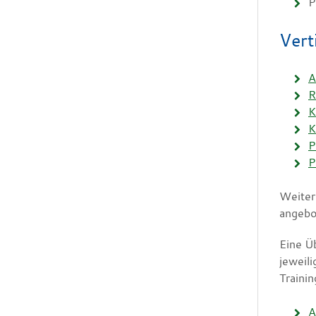
P
Vert
A
R
K
K
P
P
Weiter
angebo
Eine Ü
jeweili
Traini
A