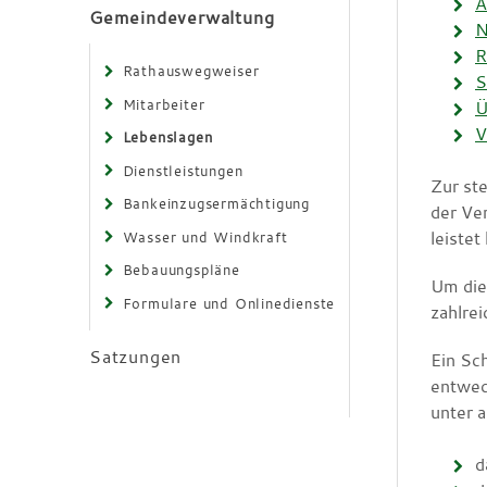
A
Gemeindeverwaltung
N
R
Rathauswegweiser
S
Mitarbeiter
Ü
V
Lebenslagen
Dienstleistungen
Zur st
Bankeinzugsermächtigung
der Ve
leistet
Wasser und Windkraft
Bebauungspläne
Um die
Formulare und Onlinedienste
zahlre
Satzungen
Ein Sc
entwed
unter 
d