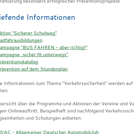
rämierung besonders erfolgreicher Präventionsprojekte
iefende Informationen
ktion "Sicherer Schulweg"
adfahrausbildungen
ampagne "BUS FAHREN - aber richtig!"
ampagne „sicher.fit.unterwegs“
räventionskatalog
rävention auf dem Stundenplan
e Informationen zum Thema "Verkehrssicherheit" werden auf d
ten.
bersicht über die Programme und Aktionen der Vereine und Ve
gen Onlineauftritt. Beispielhaft sind nachfolgend Verkehrssich
ngseinheiten und Schulungen anbieten:
DAC - Allgemeiner Deutscher Automobilclub