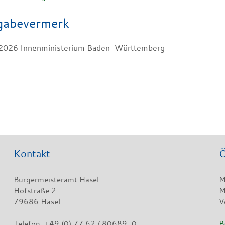
gabevermerk
2026 Innenministerium Baden-Württemberg
Kontakt
Ö
Bürgermeisteramt Hasel
M
Hofstraße 2
M
79686 Hasel
V
Telefon: +49 (0) 77 62 / 80689-0
B