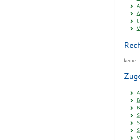
A
A
L
V
Rech
keine
Zuge
A
B
B
S
S
S
V