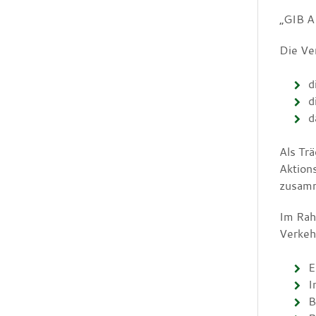
„GIB 
Die Ve
d
d
d
Als Tr
Aktion
zusam
Im Rah
Verkeh
E
I
B