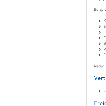
Beispie
K
S
G
F
B
V
F
Natürl
Vert
L
Frei