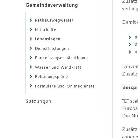
Zusatz
Gemeindeverwaltung
verlän
Rathauswegweiser
Damit e
Mitarbeiter
m
Lebenslagen
d
Dienstleistungen
m
Bankeinzugsermächtigung
Derzei
Wasser und Windkraft
Zusatz
Bebauungspläne
Formulare und Onlinedienste
Beispi
"E" ste
Satzungen
Europä
Die Nu
Zusätz
angege