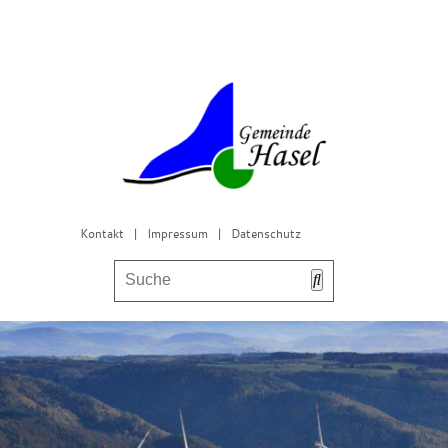
Kontakt
|
Impressum
|
Datenschutz
Bürgerservice & Gemeinderat
Leben in Hasel