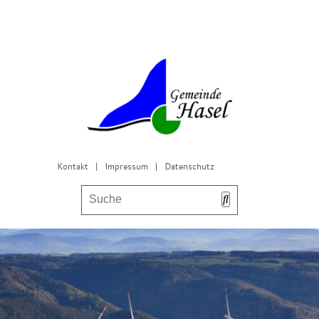
Kontakt
|
Impressum
|
Datenschutz
Bürgerservice & Gemeinderat
Leben in Hasel