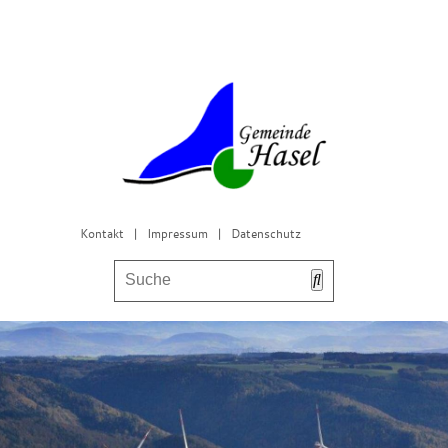
Kontakt
|
Impressum
|
Datenschutz
Bürgerservice & Gemeinderat
Leben in Hasel