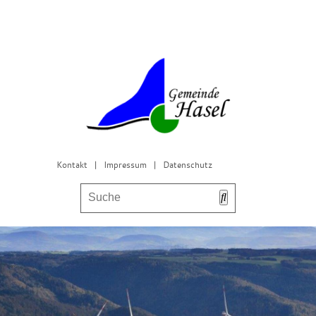
Kontakt
|
Impressum
|
Datenschutz
Bürgerservice & Gemeinderat
Leben in Hasel