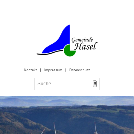
Kontakt
|
Impressum
|
Datenschutz
Bürgerservice & Gemeinderat
Leben in Hasel