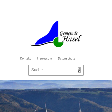
Kontakt
|
Impressum
|
Datenschutz
Bürgerservice & Gemeinderat
Leben in Hasel