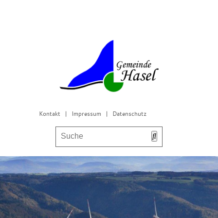
Kontakt
|
Impressum
|
Datenschutz
Bürgerservice & Gemeinderat
Leben in Hasel