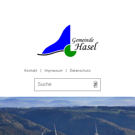
Kontakt
|
Impressum
|
Datenschutz
Bürgerservice & Gemeinderat
Leben in Hasel