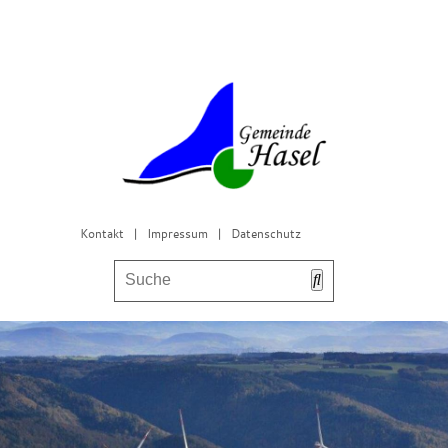
Kontakt
|
Impressum
|
Datenschutz
Bürgerservice & Gemeinderat
Leben in Hasel