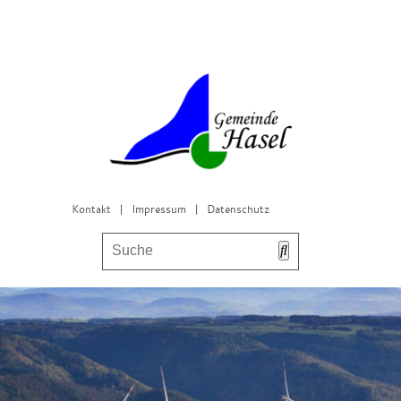
Kontakt
|
Impressum
|
Datenschutz
Bürgerservice & Gemeinderat
Leben in Hasel