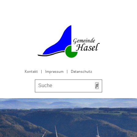
Kontakt
|
Impressum
|
Datenschutz
Bürgerservice & Gemeinderat
Leben in Hasel