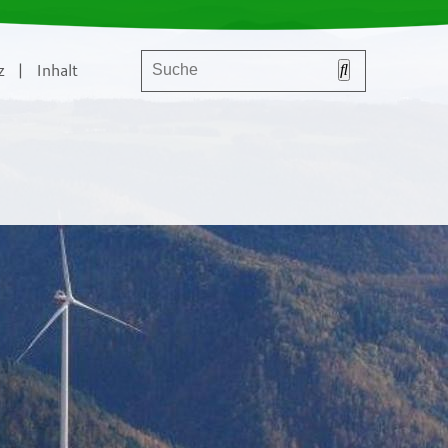
z
|
Inhalt