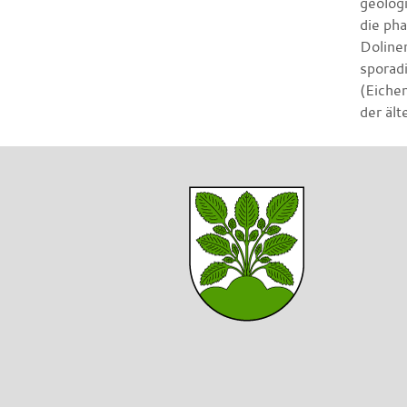
geolog
die ph
Doline
sporad
(Eichen
der ält