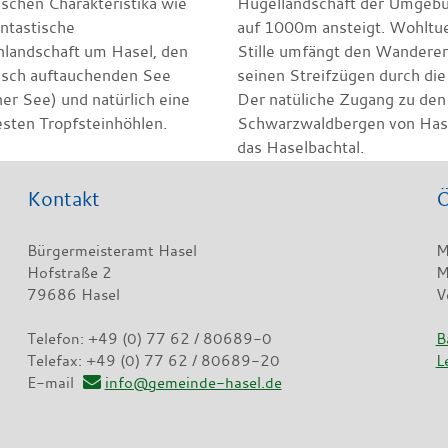
ischen Charakteristika wie
Hügellandschaft der Umgebu
antastische
auf 1000m ansteigt. Wohltu
nlandschaft um Hasel, den
Stille umfängt den Wanderer
isch auftauchenden See
seinen Streifzügen durch die
er See) und natürlich eine
Der natüliche Zugang zu den
esten Tropfsteinhöhlen.
Schwarzwaldbergen von Hase
das Haselbachtal.
Kontakt
Ö
Bürgermeisteramt Hasel
M
Hofstraße 2
M
79686 Hasel
V
Telefon: +49 (0) 77 62 / 80689-0
B
Telefax: +49 (0) 77 62 / 80689-20
L
E-mail
info@gemeinde-hasel.de