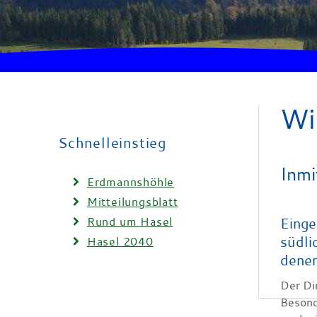
Wi
Schnelleinstieg
Inmi
Erdmannshöhle
Mitteilungsblatt
Rund um Hasel
Einge
südli
Hasel 2040
denen
Der Di
Besond