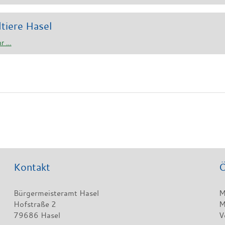
tiere Hasel
r …
Kontakt
Ö
Bürgermeisteramt Hasel
M
Hofstraße 2
M
79686 Hasel
V