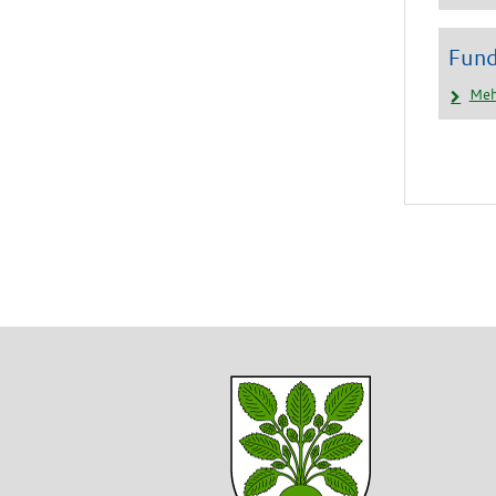
Fund
Meh