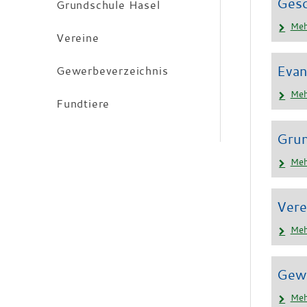
Gesc
Grundschule Hasel
Meh
Vereine
Evan
Gewerbeverzeichnis
Meh
Fundtiere
Grun
Meh
Vere
Meh
Gewe
Meh