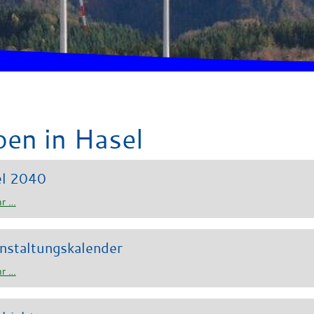
ben in Hasel
el 2040
r …
nstaltungskalender
r …