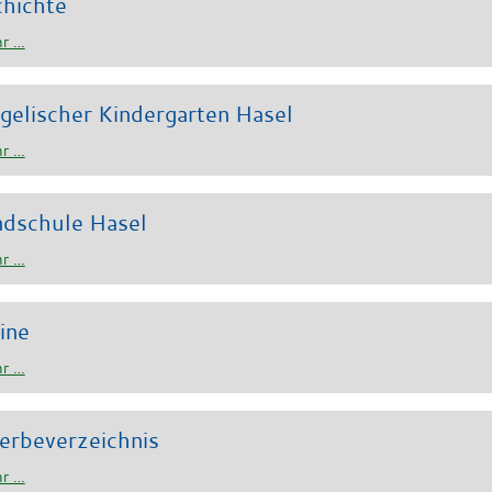
hichte
r …
gelischer Kindergarten Hasel
r …
dschule Hasel
r …
ine
r …
rbeverzeichnis
r …