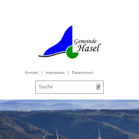
Kontakt
|
Impressum
|
Datenschutz
Bürgerservice & Gemeinderat
Leben in Hasel