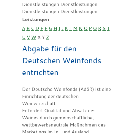
Dienstleistungen Dienstleistungen
Dienstleistungen Dienstleistungen
Leistungen
A
B
C
D
E
F
G
H
I
J
K
L
M
N
O
P
Q
R
S
T
U
V
W
X
Y
Z
Abgabe für den
Deutschen Weinfonds
entrichten
Der Deutsche Weinfonds (AdöR) ist eine
Einrichtung der deutschen
Weinwirtschaft.
Er fördert Qualität und Absatz des
Weines durch gemeinschaftliche,
wettbewerbsneutrale Maßnahmen des
Marketings im In- und Ausland.