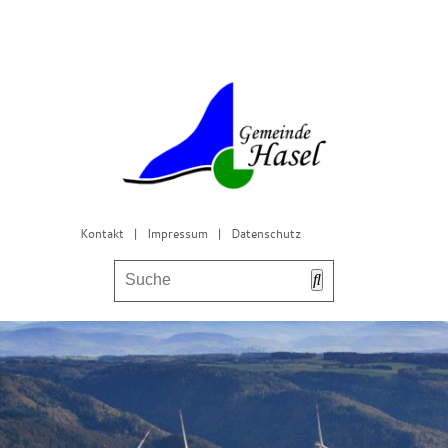
Kontakt
|
Impressum
|
Datenschutz
Bürgerservice & Gemeinderat
Leben in Hasel