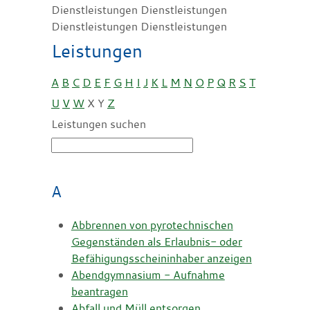
Dienstleistungen Dienstleistungen
Dienstleistungen Dienstleistungen
Leistungen
A
B
C
D
E
F
G
H
I
J
K
L
M
N
O
P
Q
R
S
T
U
V
W
X
Y
Z
Leistungen suchen
A
Abbrennen von pyrotechnischen
Gegenständen als Erlaubnis- oder
Befähigungsscheininhaber anzeigen
Abendgymnasium - Aufnahme
beantragen
Abfall und Müll entsorgen