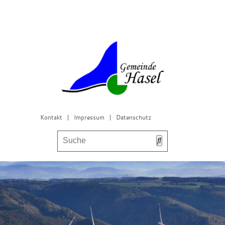
Kontakt
|
Impressum
|
Datenschutz
Bürgerservice & Gemeinderat
Leben in Hasel