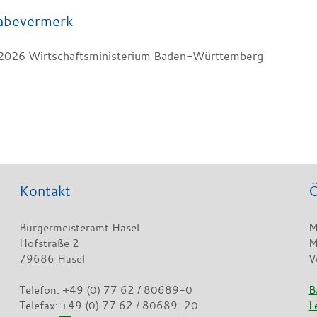
abevermerk
2026 Wirtschaftsministerium Baden-Württemberg
Kontakt
Ö
Bürgermeisteramt Hasel
M
Hofstraße 2
M
79686 Hasel
V
Telefon: +49 (0) 77 62 / 80689-0
B
Telefax: +49 (0) 77 62 / 80689-20
L