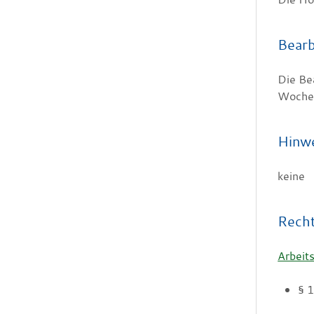
Bearb
Die Be
Wochen
Hinw
keine
Rech
Arbeit
§ 