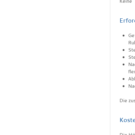
Keine
Erfor
Ge
Ru
St
Ste
Na
fle
Abl
Na
Die zu
Kost
Die Hö