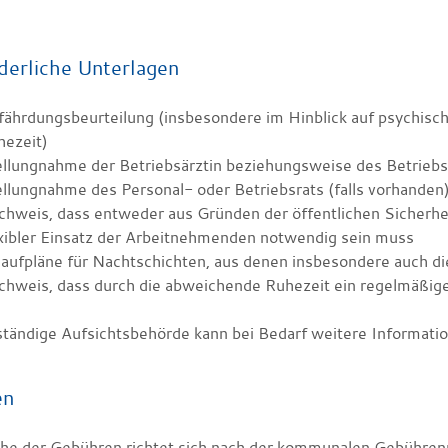
derliche Unterlagen
fährdungsbeurteilung (insbesondere im Hinblick auf psychisc
hezeit)
ellungnahme der Betriebsärztin beziehungsweise des Betriebs
llungnahme des Personal- oder Betriebsrats (falls vorhanden
chweis, dass entweder aus Gründen der öffentlichen Sicherhe
xibler Einsatz der Arbeitnehmenden notwendig sein muss
aufpläne für Nachtschichten, aus denen insbesondere auch di
chweis, dass durch die abweichende Ruhezeit ein regelmäßige
ständige Aufsichtsbehörde kann bei Bedarf weitere Informati
en
he der Gebühren richtet sich nach der kommunalen Gebühren