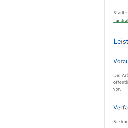
Stadt-
Landra
Leis
Vora
Die Ar
öffentl
vor.
Verfa
Sie kö