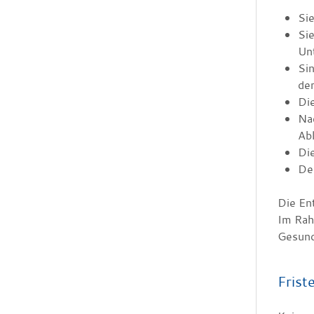
Sie
Sie
Un
Sin
der
Die
Nac
Ab
Die
Der
Die En
Im Rah
Gesund
Frist