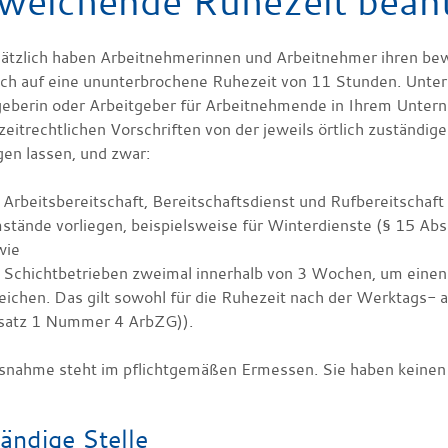
weichende Ruhezeit bean
ätzlich haben Arbeitnehmerinnen und Arbeitnehmer ihren be
ch auf eine ununterbrochene Ruhezeit von 11 Stunden. Unter
geberin oder Arbeitgeber für Arbeitnehmende in Ihrem Unte
zeitrechtlichen Vorschriften von der jeweils örtlich zuständ
gen lassen, und zwar:
 Arbeitsbereitschaft, Bereitschaftsdienst und Rufbereitschaft
tände vorliegen, beispielsweise für Winterdienste (§ 15 Ab
wie
i Schichtbetrieben zweimal innerhalb von 3 Wochen, um eine
eichen. Das gilt sowohl für die Ruhezeit nach der Werktags- 
satz 1 Nummer 4 ArbZG)).
snahme steht im pflichtgemäßen Ermessen. Sie haben keinen
ändige Stelle