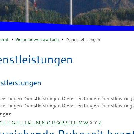
erat
/
Gemeindeverwaltung
/
Dienstleistungen
enstleistungen
stleistungen
leistungen Dienstleistungen Dienstleistungen Dienstleistung
leistungen Dienstleistungen Dienstleistungen Dienstleistung
ungen
D
E
F
G
H
I
J
K
L
M
N
O
P
Q
R
S
T
U
V
W
X
Y
Z