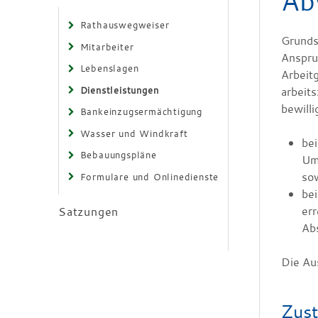
Ab
Rathauswegweiser
Grunds
Mitarbeiter
Anspru
Lebenslagen
Arbeit
Dienstleistungen
arbeits
bewilli
Bankeinzugsermächtigung
Wasser und Windkraft
bei
Bebauungspläne
Ums
so
Formulare und Onlinedienste
be
err
Satzungen
Ab
Die Au
Zust