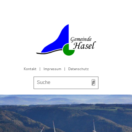
Kontakt
|
Impressum
|
Datenschutz
Bürgerservice & Gemeinderat
Leben in Hasel