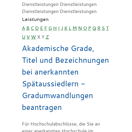
Dienstleistungen Dienstleistungen
Dienstleistungen Dienstleistungen
Leistungen
A
B
C
D
E
F
G
H
I
J
K
L
M
N
O
P
Q
R
S
T
U
V
W
X
Y
Z
Akademische Grade,
Titel und Bezeichnungen
bei anerkannten
Spätaussiedlern -
Gradumwandlungen
beantragen
Für Hochschulabschlüsse, die Sie an
einer anerkannten Hochschule im