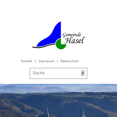
Kontakt
|
Impressum
|
Datenschutz
Bürgerservice & Gemeinderat
Leben in Hasel