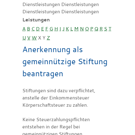
Dienstleistungen Dienstleistungen
Dienstleistungen Dienstleistungen
Leistungen
A
B
C
D
E
F
G
H
I
J
K
L
M
N
O
P
Q
R
S
T
U
V
W
X
Y
Z
Anerkennung als
gemeinnützige Stiftung
beantragen
Stiftungen sind dazu verpflichtet,
anstelle der Einkommensteuer
Körperschaftsteuer zu zahlen.
Keine Steuerzahlungspflichten
entstehen in der Regel bei
gemeinnützigen Stiftungen.