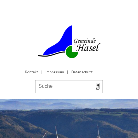
Kontakt
|
Impressum
|
Datenschutz
Bürgerservice & Gemeinderat
Leben in Hasel