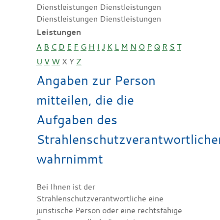
Dienstleistungen Dienstleistungen
Dienstleistungen Dienstleistungen
Leistungen
A
B
C
D
E
F
G
H
I
J
K
L
M
N
O
P
Q
R
S
T
U
V
W
X
Y
Z
Angaben zur Person
mitteilen, die die
Aufgaben des
Strahlenschutzverantwortliche
wahrnimmt
Bei Ihnen ist der
Strahlenschutzverantwortliche eine
juristische Person oder eine rechtsfähige