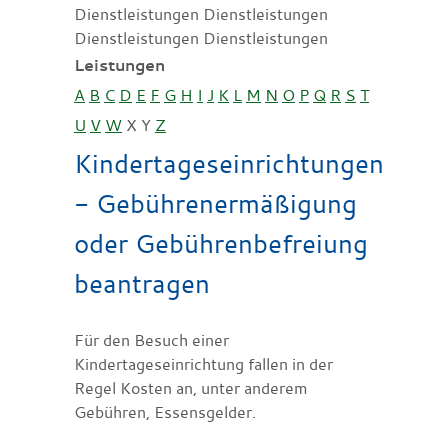
Dienstleistungen Dienstleistungen
Dienstleistungen Dienstleistungen
Leistungen
A
B
C
D
E
F
G
H
I
J
K
L
M
N
O
P
Q
R
S
T
U
V
W
X
Y
Z
Kindertageseinrichtungen
- Gebührenermäßigung
oder Gebührenbefreiung
beantragen
Für den Besuch einer
Kindertageseinrichtung fallen in der
Regel Kosten an, unter anderem
Gebühren, Essensgelder.