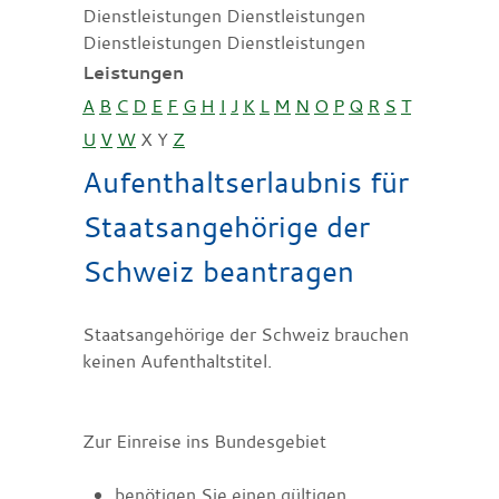
Dienstleistungen Dienstleistungen
Dienstleistungen Dienstleistungen
Leistungen
A
B
C
D
E
F
G
H
I
J
K
L
M
N
O
P
Q
R
S
T
U
V
W
X
Y
Z
Aufenthaltserlaubnis für
Staatsangehörige der
Schweiz beantragen
Staatsangehörige der Schweiz brauchen
keinen Aufenthaltstitel.
Zur Einreise ins Bundesgebiet
benötigen Sie einen gültigen