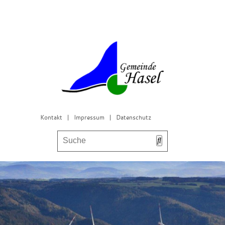
Kontakt
|
Impressum
|
Datenschutz
Bürgerservice & Gemeinderat
Leben in Hasel