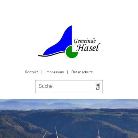
Kontakt
|
Impressum
|
Datenschutz
Bürgerservice & Gemeinderat
Leben in Hasel