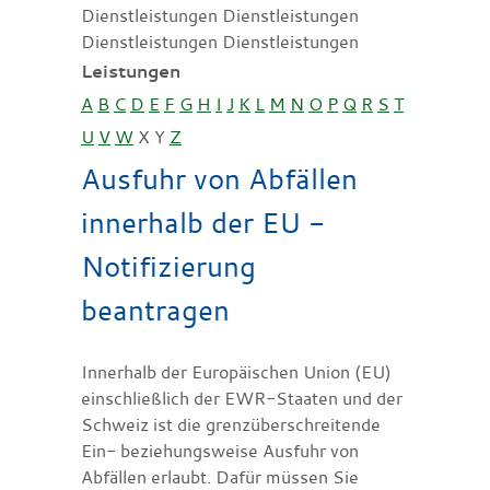
Dienstleistungen Dienstleistungen
Dienstleistungen Dienstleistungen
Leistungen
A
B
C
D
E
F
G
H
I
J
K
L
M
N
O
P
Q
R
S
T
U
V
W
X
Y
Z
Ausfuhr von Abfällen
innerhalb der EU -
Notifizierung
beantragen
Innerhalb der Europäischen Union (EU)
einschließlich der EWR-Staaten und der
Schweiz ist die grenzüberschreitende
Ein- beziehungsweise Ausfuhr von
Abfällen erlaubt. Dafür müssen Sie