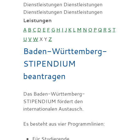
Dienstleistungen Dienstleistungen
Dienstleistungen Dienstleistungen
Leistungen
A
B
C
D
E
F
G
H
I
J
K
L
M
N
O
P
Q
R
S
T
U
V
W
X
Y
Z
Baden-Württemberg-
STIPENDIUM
beantragen
Das Baden-Württemberg-
STIPENDIUM fördert den
internationalen Austausch.
Es besteht aus vier Programmlinien:
Für Studierende