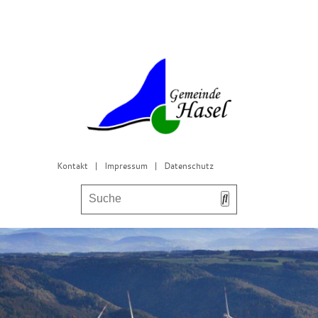
Kontakt
|
Impressum
|
Datenschutz
Bürgerservice & Gemeinderat
Leben in Hasel