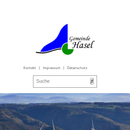
Kontakt
|
Impressum
|
Datenschutz
Bürgerservice & Gemeinderat
Leben in Hasel