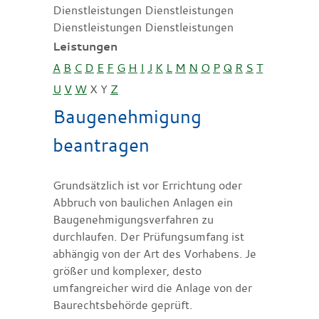
Dienstleistungen Dienstleistungen
Dienstleistungen Dienstleistungen
Leistungen
A
B
C
D
E
F
G
H
I
J
K
L
M
N
O
P
Q
R
S
T
U
V
W
X
Y
Z
Baugenehmigung
beantragen
Grundsätzlich ist vor Errichtung oder
Abbruch von baulichen Anlagen ein
Baugenehmigungsverfahren zu
durchlaufen. Der Prüfungsumfang ist
abhängig von der Art des Vorhabens. Je
größer und komplexer, desto
umfangreicher wird die Anlage von der
Baurechtsbehörde geprüft.