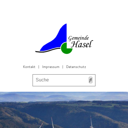
Kontakt
|
Impressum
|
Datenschutz
Bürgerservice & Gemeinderat
Leben in Hasel