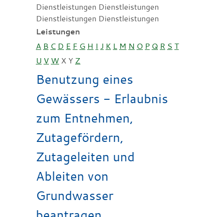
Dienstleistungen Dienstleistungen
Dienstleistungen Dienstleistungen
Leistungen
A
B
C
D
E
F
G
H
I
J
K
L
M
N
O
P
Q
R
S
T
U
V
W
X
Y
Z
Benutzung eines
Gewässers - Erlaubnis
zum Entnehmen,
Zutagefördern,
Zutageleiten und
Ableiten von
Grundwasser
beantragen