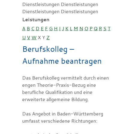
Dienstleistungen Dienstleistungen
Dienstleistungen Dienstleistungen
Leistungen
A
B
C
D
E
F
G
H
I
J
K
L
M
N
O
P
Q
R
S
T
U
V
W
X
Y
Z
Berufskolleg –
Aufnahme beantragen
Das Berufskolleg vermittelt durch einen
engen Theorie-Praxis-Bezug eine
berufliche Qualifikation und eine
erweiterte allgemeine Bildung.
Das Angebot in Baden-Württemberg
umfasst verschiedene Richtungen: