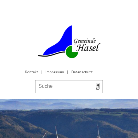
Kontakt
|
Impressum
|
Datenschutz
Bürgerservice & Gemeinderat
Leben in Hasel