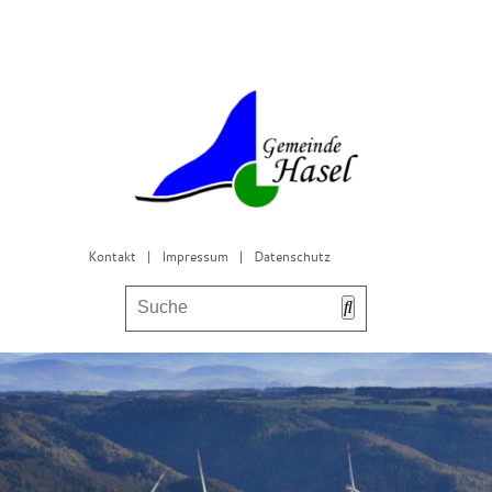
Kontakt
|
Impressum
|
Datenschutz
Bürgerservice & Gemeinderat
Leben in Hasel