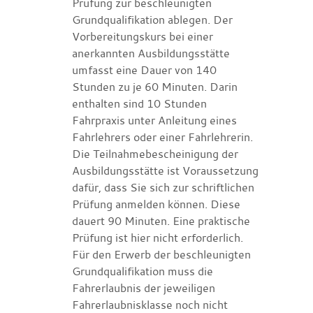
Prüfung zur beschleunigten
Grundqualifikation ablegen.
Der
Vorbere
i
tungskurs bei einer
anerkannten Ausbildung
s
stätte
umfasst eine Dauer von 140
Stunden zu je 60 Minuten. Darin
enthalten sind 10 Stu
n
den
Fahrpraxis unter Anleitung eines
Fahrle
h
rers oder einer Fahrlehrerin.
Die Teilnahmeb
e
scheinigung der
Ausbildungsstätte ist Vorau
s
setzung
dafür, dass Sie sich zur schriftlichen
Prüfung anmelden können. Diese
dauert 90 Minuten. Eine praktische
Prüfung ist hier nicht erforderlich.
Für den Erwerb der beschleuni
g
ten
Grundqualifikation muss die
Fahrerlaubnis der jeweiligen
Fahrerlaubnisklasse noch nicht