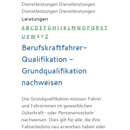
Dienstleistungen Dienstleistungen
Dienstleistungen Dienstleistungen
Leistungen
A
B
C
D
E
F
G
H
I
J
K
L
M
N
O
P
Q
R
S
T
U
V
W
X
Y
Z
Berufskraftfahrer-
Qualifikation -
Grundqualifikation
nachweisen
Die Grundqualifikation müssen Fahrer
und Fahrerinnen im gewerblichen
Güterkraft- oder Personenverkehr
nachweisen. Dies gilt für alle, die ihre
Fahrerlaubnis neu erworben haben oder