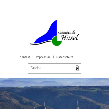
Kontakt
|
Impressum
|
Datenschutz
Bürgerservice & Gemeinderat
Leben in Hasel