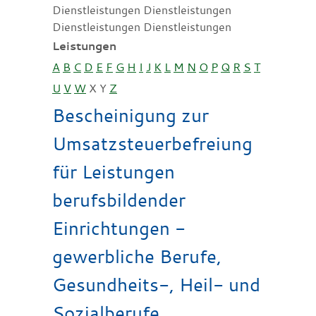
Dienstleistungen Dienstleistungen
Dienstleistungen Dienstleistungen
Leistungen
A
B
C
D
E
F
G
H
I
J
K
L
M
N
O
P
Q
R
S
T
U
V
W
X
Y
Z
Bescheinigung zur
Umsatzsteuerbefreiung
für Leistungen
berufsbildender
Einrichtungen -
gewerbliche Berufe,
Gesundheits-, Heil- und
Sozialberufe