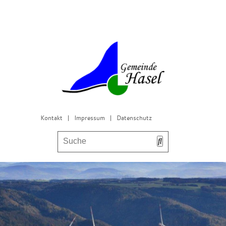
Kontakt
|
Impressum
|
Datenschutz
Bürgerservice & Gemeinderat
Leben in Hasel