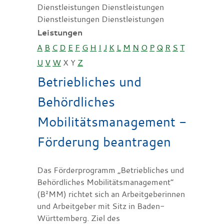
Dienstleistungen Dienstleistungen
Dienstleistungen Dienstleistungen
Leistungen
A
B
C
D
E
F
G
H
I
J
K
L
M
N
O
P
Q
R
S
T
U
V
W
X
Y
Z
Betriebliches und
Behördliches
Mobilitätsmanagement -
Förderung beantragen
Das Förderprogramm „Betriebliches und
Behördliches Mobilitätsmanagement“
(B²MM) richtet sich an Arbeitgeberinnen
und Arbeitgeber mit Sitz in Baden-
Württemberg. Ziel des